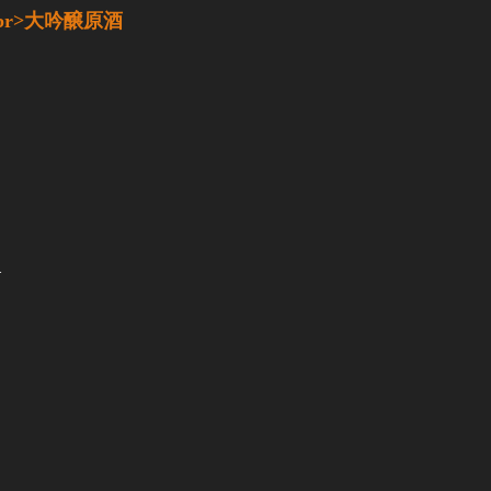
br>大吟醸原酒
.