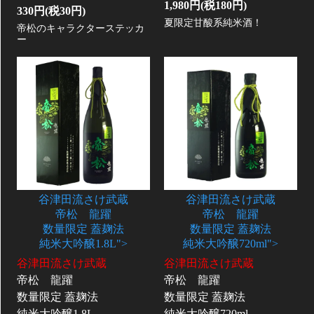
1,980円(税180円)
330円(税30円)
夏限定甘酸系純米酒！
帝松のキャラクターステッカ
ー
谷津田流さけ武蔵
谷津田流さけ武蔵
帝松 龍躍
帝松 龍躍
数量限定 蓋麹法
数量限定 蓋麹法
純米大吟醸1.8L">
純米大吟醸720ml">
谷津田流さけ武蔵
谷津田流さけ武蔵
帝松 龍躍
帝松 龍躍
数量限定 蓋麹法
数量限定 蓋麹法
純米大吟醸1.8L
純米大吟醸720ml