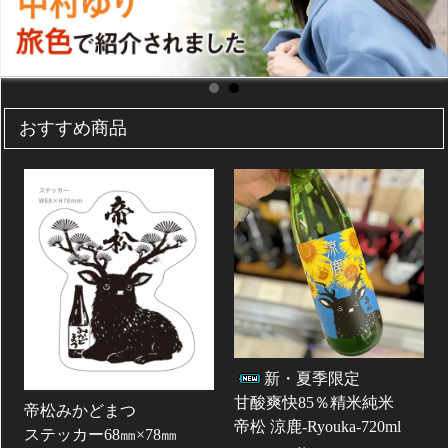
おすすめ商品
新・夏季限定
甘酸爽快85％精米純米
帝松みかどまつ
帝松 涼鹿-Ryouka-720ml
ステッカー68㎜×78㎜