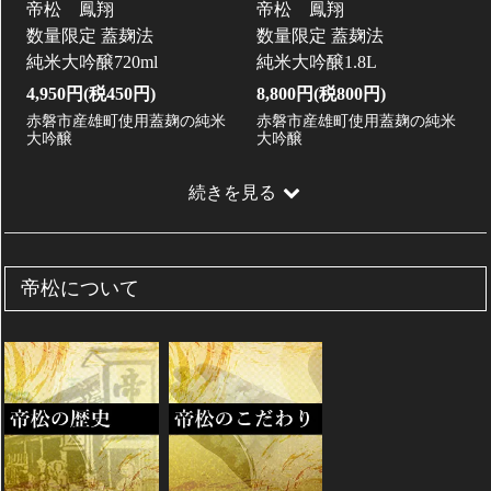
帝松 鳳翔
帝松 鳳翔
数量限定 蓋麹法
数量限定 蓋麹法
純米大吟醸720ml
純米大吟醸1.8L
4,950円(税450円)
8,800円(税800円)
赤磐市産雄町使用蓋麹の純米
赤磐市産雄町使用蓋麹の純米
大吟醸
大吟醸
続きを見る
帝松について