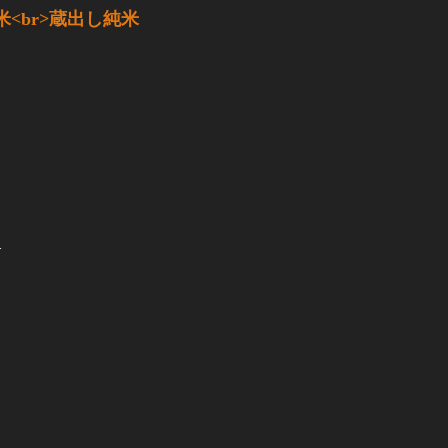
平精米<br>蔵出し純米
。
.