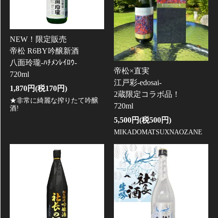
NEW！限定販売
帝松 R6BY吟醸新酒
八面玲瓏-ﾊﾁﾒﾝﾚｲﾛｳ-
帝松×直実
720ml
江戸彩-edosai-
1,870円(税170円)
2蔵限定コラボ品！
★非常に綺麗な搾りたて吟醸
720ml
酒!
5,500円(税500円)
MIKADOMATSUXNAOZANE