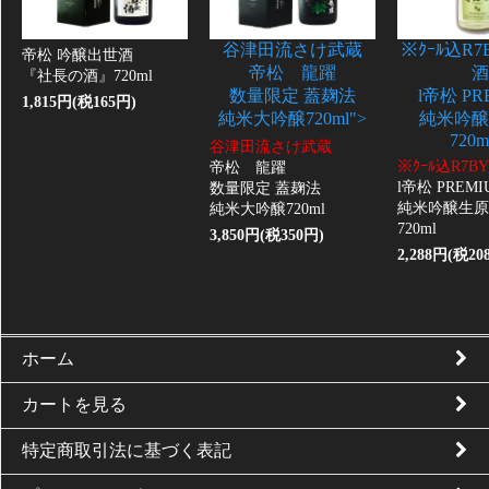
谷津田流さけ武蔵
※ｸｰﾙ込R
帝松 吟醸出世酒
帝松 龍躍
酒
『社長の酒』720ml
数量限定 蓋麹法
l帝松 PR
1,815円(税165円)
純米大吟醸720ml">
純米吟醸
720m
谷津田流さけ武蔵
※ｸｰﾙ込R7
帝松 龍躍
l帝松 PREMI
数量限定 蓋麹法
純米吟醸生原
純米大吟醸720ml
720ml
3,850円(税350円)
2,288円(税20
ホーム
カートを見る
特定商取引法に基づく表記