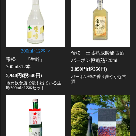
300ml×12本">
帝松 土蔵熟成吟醸古酒
帝松 『生吟』
バーボン樽追熱720ml
300ml×12本
3,850円(税350円)
5,940円(税540円)
バーボン樽の香り爽やかな古
酒
地元飲食店で最も出ている生
吟300ml×12本セット