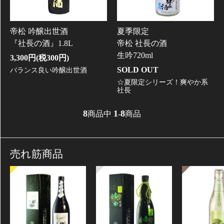
夏季限定
帝松 吟醸出世酒
帝松 社長の酒
『社長の酒』1.8L
生吟720ml
3,300円(税300円)
SOLD OUT
バランス良い吟醸出世酒
☆夏限定シリーズ！爽やか系
社長
8
1
8
商品中
-
商品
売れ筋商品