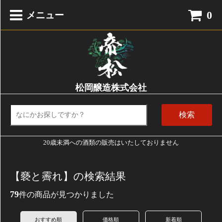
0
メニュー
松岡醸造株式会社
検索
20歳未満への酒類の販売はいたしておりません
【褻と霽れ】の検索結果
79
件の商品が見つかりました
おすすめ順
価格順
新着順