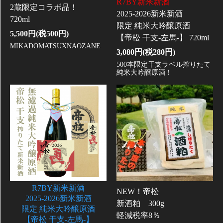
R7BY新米新酒
2蔵限定コラボ品！
2025-2026新米新酒
720ml
限定 純米大吟醸原酒
5,500円(税500円)
【帝松 干支-左馬-】 720ml
MIKADOMATSUXNAOZANE
3,080円(税280円)
500本限定干支ラベル搾りたて
純米大吟醸原酒！
R7BY新米新酒
NEW！帝松
2025-2026新米新酒
新酒粕 300g
限定 純米大吟醸原酒
軽減税率8％
【帝松 干支-左馬-】