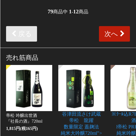
79
1
12
商品中
-
商品
戻る
次へ
売れ筋商品
谷津田流さけ武蔵
※ｸｰﾙ込R
帝松 吟醸出世酒
帝松 龍躍
酒
『社長の酒』720ml
数量限定 蓋麹法
l帝松 PR
1,815円(税165円)
純米大吟醸720ml">
純米吟醸