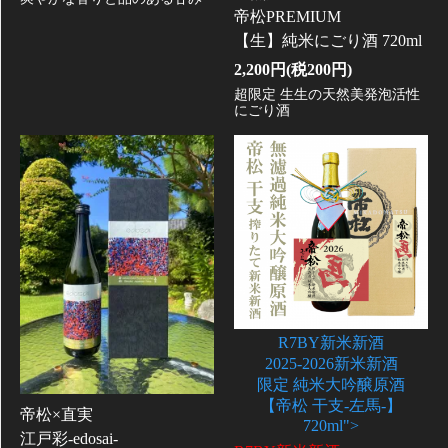
帝松PREMIUM
【生】純米にごり酒 720ml
2,200円(税200円)
超限定 生生の天然美発泡活性
にごり酒
R7BY新米新酒
2025-2026新米新酒
限定 純米大吟醸原酒
【帝松 干支-左馬-】
帝松×直実
720ml">
江戸彩-edosai-