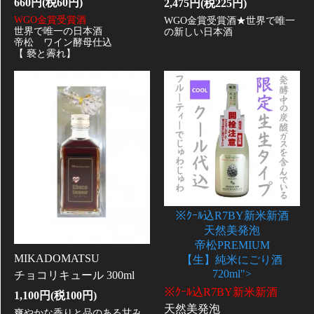
660円(税60円)
2,475円(税225円)
WGO金賞受賞酒
WGO金賞受賞酒★世界で唯一
世界で唯一の日本酒
の新しい日本酒
帝松 ワイン酵母仕込
【 褻と霽れ】
※ｸｰﾙ込R7BY新米新酒
天然美発泡
帝松PREMIUM
MIKADOMATSU
【生】純米にごり酒
720ml">
チョコリキュール 300ml
※ｸｰﾙ込R7BY新米新酒
1,100円(税100円)
天然美発泡
爽やかな香りと品のある甘み