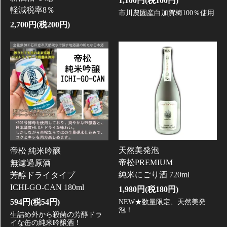
1,100円(税100円)
軽減税率8％
市川農園産白加賀梅100％使用
2,700円(税200円)
天然美発泡
帝松 純米吟醸
帝松PREMIUM
無濾過原酒
純米にごり酒 720ml
芳醇ドライタイプ
ICHI-GO-CAN 180ml
1,980円(税180円)
594円(税54円)
NEW★数量限定、天然美発
泡！
生詰め外から殺菌の芳醇ドラ
イな缶の純米吟醸酒！