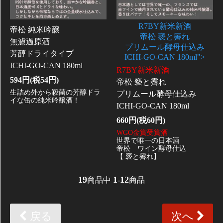
R7BY新米新酒
帝松 純米吟醸
帝松 褻と霽れ
無濾過原酒
プリムール酵母仕込み
芳醇ドライタイプ
ICHI-GO-CAN 180ml">
ICHI-GO-CAN 180ml
R7BY新米新酒
594円(税54円)
帝松 褻と霽れ
生詰め外から殺菌の芳醇ドラ
プリムール酵母仕込み
イな缶の純米吟醸酒！
ICHI-GO-CAN 180ml
660円(税60円)
WGO金賞受賞酒
世界で唯一の日本酒
帝松 ワイン酵母仕込
【 褻と霽れ】
19
1
12
商品中
-
商品
戻る
次へ