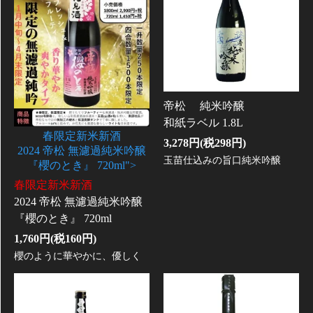
帝松 純米吟醸
和紙ラベル 1.8L
春限定新米新酒
3,278円(税298円)
2024 帝松 無濾過純米吟醸
玉苗仕込みの旨口純米吟醸
『櫻のとき』 720ml">
春限定新米新酒
2024 帝松 無濾過純米吟醸
『櫻のとき』 720ml
1,760円(税160円)
櫻のように華やかに、優しく