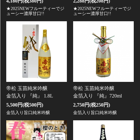
4,180円(税380円)
2,288円(税208円)
★2025NEWフルーティーでジ
★2025NEWフルーティーでジ
ューシー濃厚甘口!!
ューシー濃厚甘口!!
帝松 玉苗純米吟醸
帝松 玉苗純米吟醸
金箔入り 『純』 1.8L
金箔入り 『純』720ml
5,500円(税500円)
2,750円(税250円)
金箔入り旨口純米吟醸
金箔入り旨口純米吟醸