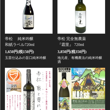
帝松 純米吟醸
帝松 完全無農薬
和紙ラベル720ml
『霜里』 720ml
1,650円(税150円)
3,850円(税350円)
玉苗仕込みの旨口純米吟醸
地元産、有機農法の純米吟醸
酒