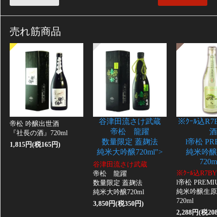
売れ筋商品
谷津田流さけ武蔵
※ｸｰﾙ込R
帝松 吟醸出世酒
帝松 龍躍
酒
『社長の酒』720ml
数量限定 蓋麹法
l帝松 PR
1,815円(税165円)
純米大吟醸720ml">
純米吟醸
720m
谷津田流さけ武蔵
※ｸｰﾙ込R7
帝松 龍躍
l帝松 PREMI
数量限定 蓋麹法
純米吟醸生原
純米大吟醸720ml
720ml
3,850円(税350円)
2,288円(税20