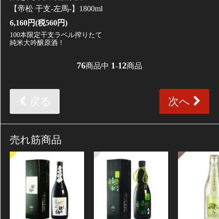
【帝松 干支-左馬-】1800ml
6,160円(税560円)
100本限定干支ラベル搾りたて
純米大吟醸原酒！
76
1
12
商品中
-
商品
戻る
次へ
売れ筋商品