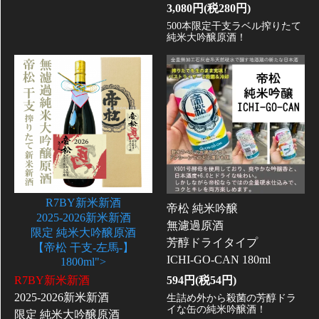
3,080円(税280円)
500本限定干支ラベル搾りたて
純米大吟醸原酒！
R7BY新米新酒
帝松 純米吟醸
2025-2026新米新酒
無濾過原酒
限定 純米大吟醸原酒
芳醇ドライタイプ
【帝松 干支-左馬-】
ICHI-GO-CAN 180ml
1800ml">
594円(税54円)
R7BY新米新酒
2025-2026新米新酒
生詰め外から殺菌の芳醇ドラ
イな缶の純米吟醸酒！
限定 純米大吟醸原酒