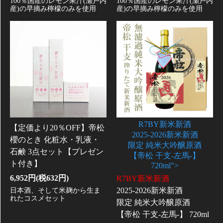
100％国産のレモン果汁(瀬戸内
100％国産のレモン果汁(瀬戸内
産)の早摘み檸檬のみを使用
産)の早摘み檸檬のみを使用
R7BY新米新酒
【定価より20％OFF】帝松
2025-2026新米新酒
櫻のとき 化粧水・乳液・
限定 純米大吟醸原酒
石鹸 3点セット【プレゼン
【帝松 干支-左馬-】
ト付き】
720ml">
6,952円(税632円)
R7BY新米新酒
2025-2026新米新酒
日本酒、そして米麹から生ま
れたコスメセット
限定 純米大吟醸原酒
【帝松 干支-左馬-】 720ml