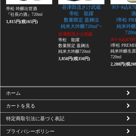
谷津田流さけ武蔵
※ｸｰﾙ込R
帝松 吟醸出世酒
帝松 龍躍
酒
『社長の酒』720ml
数量限定 蓋麹法
l帝松 PR
1,815円(税165円)
純米大吟醸720ml">
純米吟醸
720m
谷津田流さけ武蔵
※ｸｰﾙ込R7
帝松 龍躍
l帝松 PREMI
数量限定 蓋麹法
純米吟醸生原
純米大吟醸720ml
720ml
3,850円(税350円)
2,288円(税20
ホーム
カートを見る
特定商取引法に基づく表記
プライバシーポリシー