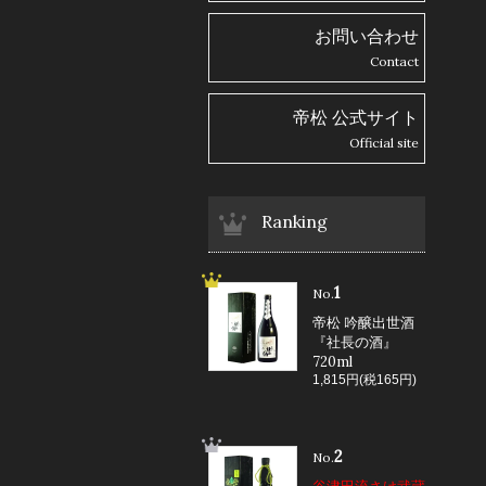
お問い合わせ
Contact
帝松 公式サイト
Official site
Ranking
1
No.
帝松 吟醸出世酒
『社長の酒』
720ml
1,815円(税165円)
2
No.