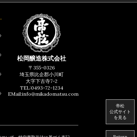
ラ
ラ
松岡醸造株式会社
〒355-0326
埼玉県比企郡小川町
ラ
大字下古寺7-2
TEL:0493-72-1234
EMail:
info@mikadomatsu.com
ラ
帝松
公式サイト
を見る
Return