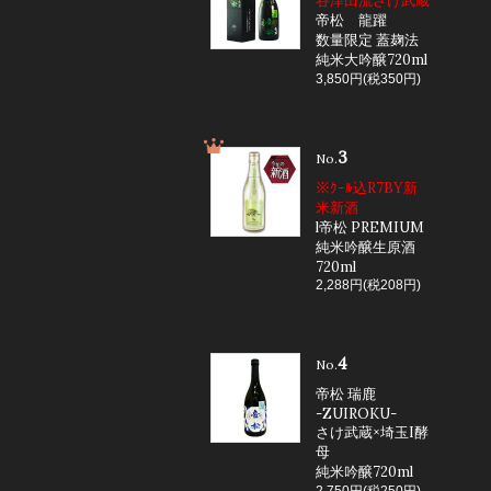
谷津田流さけ武蔵
帝松 龍躍
数量限定 蓋麹法
純米大吟醸720ml
3,850円(税350円)
3
No.
※ｸｰﾙ込R7BY新
米新酒
l帝松 PREMIUM
純米吟醸生原酒
720ml
2,288円(税208円)
4
No.
帝松 瑞鹿
-ZUIROKU-
さけ武蔵×埼玉I酵
母
純米吟醸720ml
2,750円(税250円)