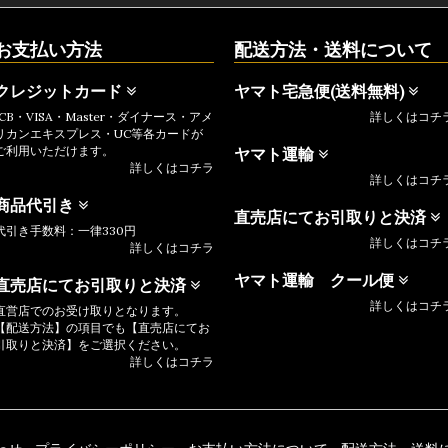
お支払い方法
配送方法・送料について
クレジットカード
ヤマト宅急便(送料無料)
JCB・VISA・Master・ダイナース・アメ
詳しくはコチ
リカンエキスプレス・UC等各カードが
ご利用いただけます。
ヤマト運輸
詳しくはコチラ
詳しくはコチ
商品代引き
直売店にてお引取りと決済
代引き手数料：一律330円
詳しくはコチ
詳しくはコチラ
ヤマト運輸 クール便
直売店にてお引取りと決済
詳しくはコチ
直営店でのお受け取りとなります。
【配送方法】の項目でも【直売店にてお
引取りと決済】をご選択ください。
詳しくはコチラ