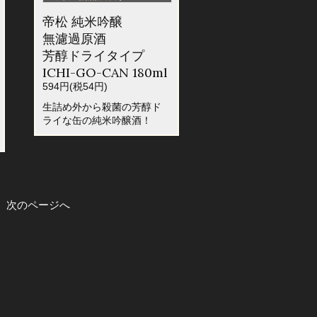
帝松 純米吟醸
無濾過原酒
芳醇ドライタイプ
ICHI-GO-CAN 180ml
594円(税54円)
生詰め外から殺菌の芳醇ド
ライな缶の純米吟醸酒！
次のページへ