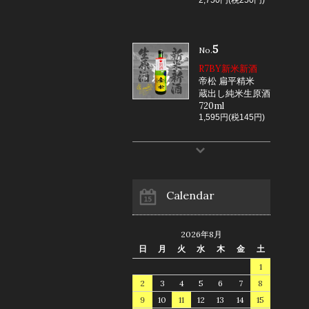
5
No.
R7BY新米新酒
帝松 扁平精米
蔵出し純米生原酒
720ml
1,595円(税145円)
Calendar
2026年8月
日
月
火
水
木
金
土
1
2
3
4
5
6
7
8
9
10
11
12
13
14
15