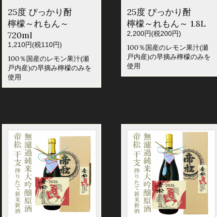
25度 ぴっかり酎
25度 ぴっかり酎
檸檬～れもん～
檸檬～れもん～ 1.8L
720ml
2,200円(税200円)
1,210円(税110円)
100％国産のレモン果汁(瀬
戸内産)の早摘み檸檬のみを
100％国産のレモン果汁(瀬
使用
戸内産)の早摘み檸檬のみを
使用