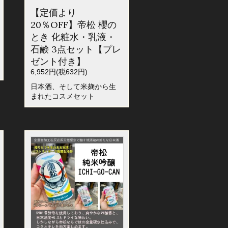
【定価より
20％OFF】帝松 櫻の
とき 化粧水・乳液・
石鹸 3点セット【プレ
ゼント付き】
6,952円(税632円)
日本酒、そして米麹から生
まれたコスメセット