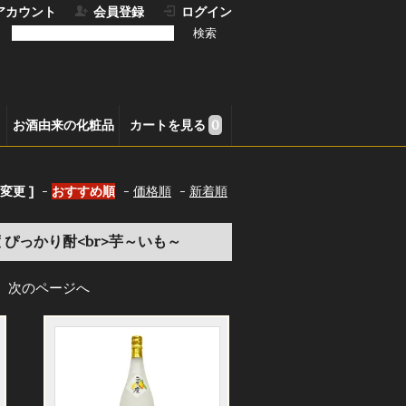
アカウント
会員登録
ログイン
お酒由来の化粧品
カートを見る
0
変更 ]
-
おすすめ順
-
価格順
-
新着順
度 ぴっかり酎<br>芋～いも～
次のページへ