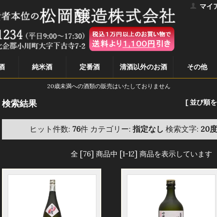
マイ
酒
純米酒
定番酒
清酒以外のお酒
その他
20歳未満への酒類の販売はいたしておりません
検索結果
[ 並び順を
ヒット件数:
76
件
カテゴリー:
指定なし
検索文字:
20
全 [76] 商品中 [1-12] 商品を表示しています