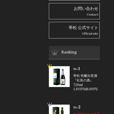
お問い合わせ
Contact
帝松 公式サイト
Official site
Ranking
1
No.
帝松 吟醸出世酒
『社長の酒』
720ml
1,815円(税165円)
2
No.