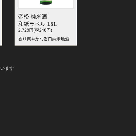
帝松 純米酒
和紙ラベル 1.8L
2,728円(税248円)
香り爽やかな旨口純米地酒
しています