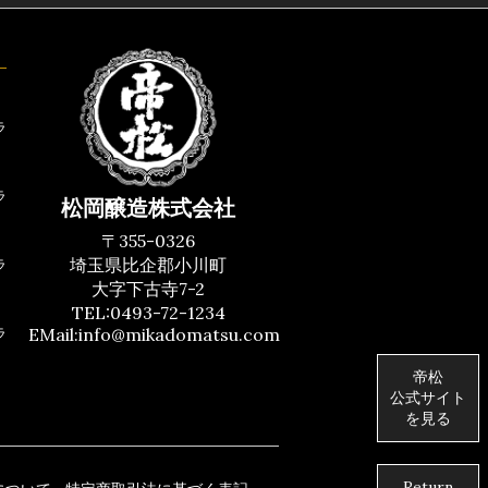
ラ
ラ
松岡醸造株式会社
〒355-0326
埼玉県比企郡小川町
ラ
大字下古寺7-2
TEL:0493-72-1234
EMail:
info@mikadomatsu.com
ラ
帝松
公式サイト
を見る
Return