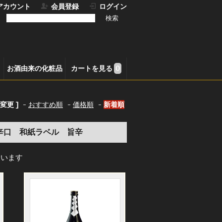
アカウント
会員登録
ログイン
お酒由来の化粧品
カートを見る
0
変更 ]
-
おすすめ順
-
価格順
-
新着順
辛口 和紙ラベル 旨辛
しています