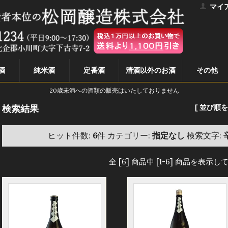
マイ
酒
純米酒
定番酒
清酒以外のお酒
その他
20歳未満への酒類の販売はいたしておりません
検索結果
[ 並び順を
ヒット件数:
6
件
カテゴリー:
指定なし
検索文字:
全 [6] 商品中 [1-6] 商品を表示