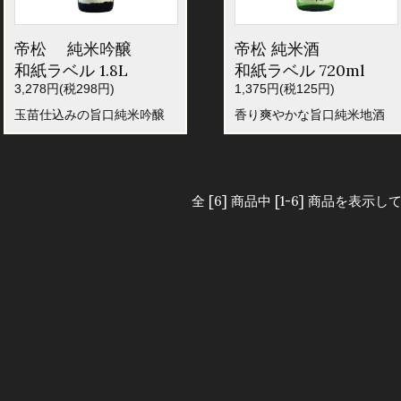
帝松 純米吟醸
帝松 純米酒
和紙ラベル 1.8L
和紙ラベル 720ml
3,278円(税298円)
1,375円(税125円)
玉苗仕込みの旨口純米吟醸
香り爽やかな旨口純米地酒
全 [6] 商品中 [1-6] 商品を表示