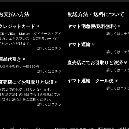
お支払い方法
配送方法・送料について
クレジットカード
ヤマト宅急便(送料無料)
JCB・VISA・Master・ダイナース・アメ
詳しくはコチ
リカンエキスプレス・UC等各カードが
ご利用いただけます。
ヤマト運輸
詳しくはコチラ
詳しくはコチ
商品代引き
直売店にてお引取りと決済
代引き手数料：一律330円
詳しくはコチ
詳しくはコチラ
ヤマト運輸 クール便
直売店にてお引取りと決済
詳しくはコチ
直営店でのお受け取りとなります。
【配送方法】の項目でも【直売店にてお
引取りと決済】をご選択ください。
詳しくはコチラ