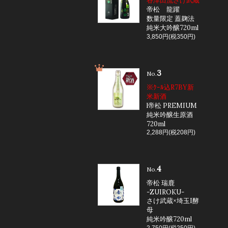
谷津田流さけ武蔵
帝松 龍躍
数量限定 蓋麹法
純米大吟醸720ml
3,850円(税350円)
3
No.
※ｸｰﾙ込R7BY新
米新酒
l帝松 PREMIUM
純米吟醸生原酒
720ml
2,288円(税208円)
4
No.
帝松 瑞鹿
-ZUIROKU-
さけ武蔵×埼玉I酵
母
純米吟醸720ml
2,750円(税250円)