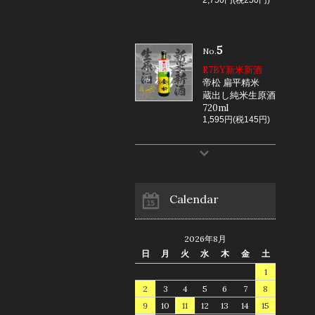
5
No.
R7BY新米新酒
帝松 扁平精米
蔵出し純米生原酒
720ml
1,595円(税145円)
Calendar
2026年8月
日
月
火
水
木
金
土
1
2
3
4
5
6
7
8
9
10
11
12
13
14
15