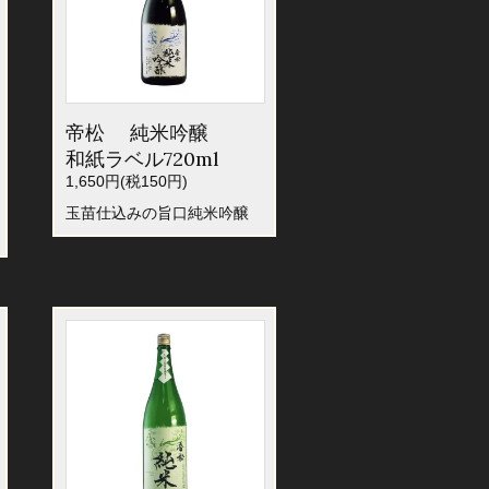
帝松 純米吟醸
和紙ラベル720ml
1,650円(税150円)
玉苗仕込みの旨口純米吟醸