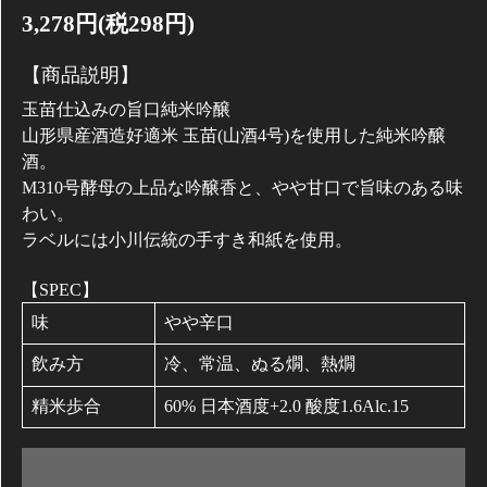
3,278円(税298円)
【商品説明】
玉苗仕込みの旨口純米吟醸
山形県産酒造好適米 玉苗(山酒4号)を使用した純米吟醸
酒。
M310号酵母の上品な吟醸香と、やや甘口で旨味のある味
わい。
ラベルには小川伝統の手すき和紙を使用。
【SPEC】
味
やや辛口
飲み方
冷、常温、ぬる燗、熱燗
精米歩合
60% 日本酒度+2.0 酸度1.6Alc.15