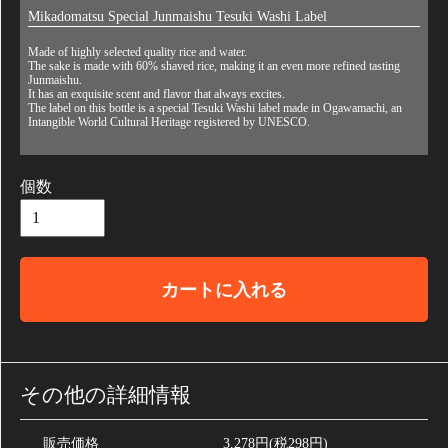
Mikadomatsu Special Junmaishu Tesuki Washi Label
Made of highly selected quality rice and water.
The sake is made with 60% shaved rice, making it an even more refined tasting
Junmaishu.
It has an exquisite scent and flavor that always excites.
The label on this bottle is a special Tesuki Washi label made in Ogawamachi, an
Intangible World Cultural Heritage registered by UNESCO.
個数
カートに入れる
その他の詳細情報
販売価格
3,278円(税298円)