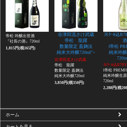
谷津田流さけ武蔵
※ｸｰﾙ込R
帝松 吟醸出世酒
帝松 龍躍
酒
『社長の酒』720ml
数量限定 蓋麹法
l帝松 PR
1,815円(税165円)
純米大吟醸720ml">
純米吟醸
720m
谷津田流さけ武蔵
※ｸｰﾙ込R7
帝松 龍躍
l帝松 PREMI
数量限定 蓋麹法
純米吟醸生原
純米大吟醸720ml
720ml
3,850円(税350円)
2,288円(税20
ホーム
カートを見る